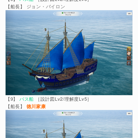
【船長】
ジョン・バイロン
【9】
バス船
［設計図Lv2/理解度Lv5］
【船長】
徳川家康