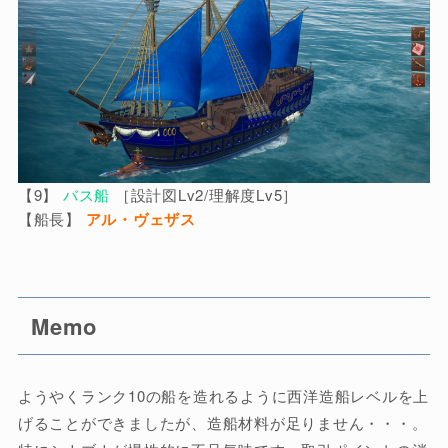
【9】
バス船
［設計図Lv2/理解度Lv5］
【船長】
アル・ヴェザス
Memo
ようやくランク10の船を造れるように西洋造船レベルを上
げることができましたが、造船材料が足りません・・・。