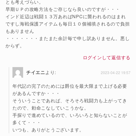
とも考えづらい。
早期ＵＰの攻略方法をご存じなら良いのですが・・・
インド近辺は戦闘１３万あればNPCに襲われるのはまれ
ですし海戦保護アイテムも毎日１０個補填されるので負担
もありません
・・・・・・・またまた余計毎で申し訳ありません。悪し
からず。
ログインして返信する
チイエニ
より:
2023-04-22 19:57
年代記の完了のためには爵位を最大限まで上げる必要
があるんですか・・・
そういうことであれば、そろそろ戦闘力も上がってき
たので、勅命こなしていこうかな。
手探りで進めているので、いろいろと知らないことが
多くて・・・
いつも、ありがとうございます。