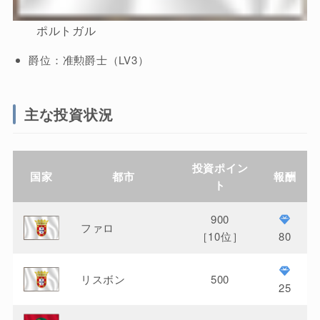
ポルトガル
爵位：准勲爵士（LV3）
主な投資状況
投資ポイン
国家
都市
報酬
ト
900
ファロ
［10位］
80
リスボン
500
25