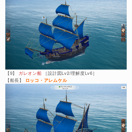
【9】
ガレオン船
［設計図Lv2/理解度Lv6］
【船長】
ロッコ・アレムケル