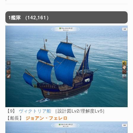
1艦隊 （142,161）
【9】
ヴィクトリア船
［設計図Lv2/理解度Lv5］
【船長】
ジョアン・フェレロ