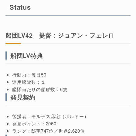
Status
船団LV42 提督：ジョアン・フェレロ
船団LV特典
行動力：毎日59
運用艦隊数：１
艦隊当たりの船舶数：6隻
発見契約
後援者：モルデス邸宅（ボルドー）
発見ポイント：2060
ランク：邸宅747位／世界2,620位