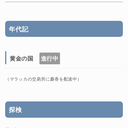
年代記
黄金の国
進行中
（マラッカの交易所に麝香を配達中）
探検