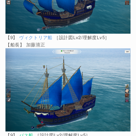
【9】
ヴィクトリア船
［設計図Lv2/理解度Lv5］
【船長】
加藤清正
【9】
バス船
［設計図Lv2/理解度Lv5］